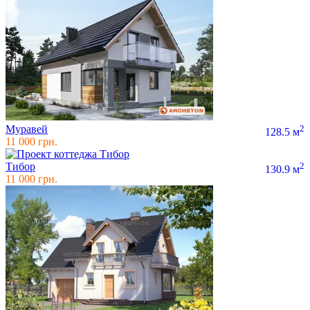
Муравей
2
128.5 м
11 000 грн.
Тибор
2
130.9 м
11 000 грн.