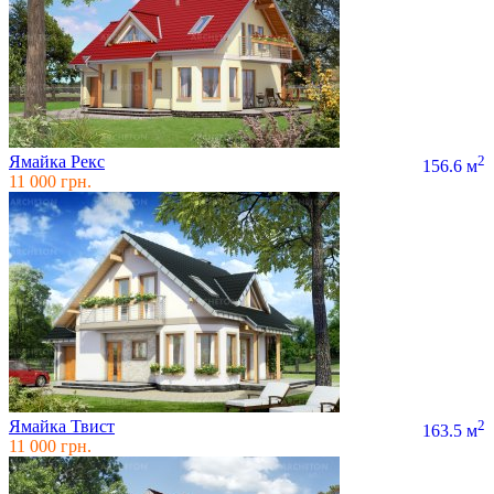
Ямайка Рекс
2
156.6 м
11 000 грн.
Ямайка Твист
2
163.5 м
11 000 грн.