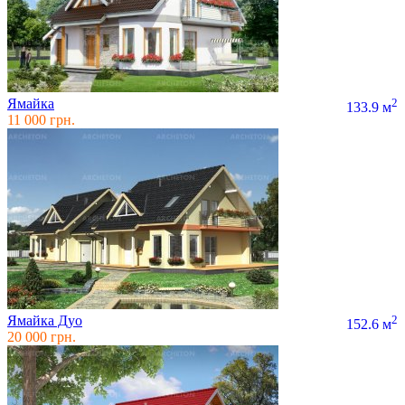
Ямайка
2
133.9 м
11 000 грн.
Ямайка Дуо
2
152.6 м
20 000 грн.