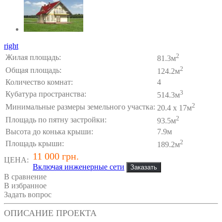
right
2
Жилая площадь:
81.3м
2
Общая площадь:
124.2м
Количество комнат:
4
3
Кубатура пространства:
514.3м
2
Минимальные размеры земельного участка:
20.4 x 17м
2
Площадь по пятну застройки:
93.5м
Высота до конька крыши:
7.9м
2
Площадь крыши:
189.2м
11 000 грн.
ЦЕНА:
Включая инженерные сети
В сравнение
В избранное
Задать вопрос
ОПИСАНИЕ ПРОЕКТА