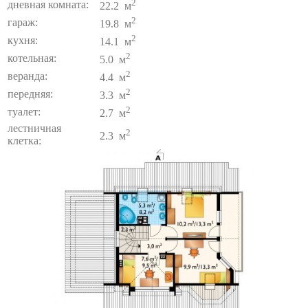
2
дневная комната:
22.2 м
2
гараж:
19.8 м
2
кухня:
14.1 м
2
котельная:
5.0 м
2
веранда:
4.4 м
2
передняя:
3.3 м
2
туалет:
2.7 м
лестничная
2
2.3 м
клетка: