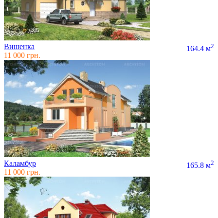
Вишенка
2
164.4 м
11 000 грн.
Каламбур
2
165.8 м
11 000 грн.