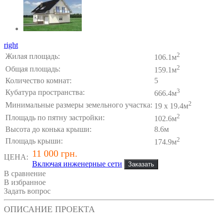
right
2
Жилая площадь:
106.1м
2
Общая площадь:
159.1м
Количество комнат:
5
3
Кубатура пространства:
666.4м
2
Минимальные размеры земельного участка:
19 x 19.4м
2
Площадь по пятну застройки:
102.6м
Высота до конька крыши:
8.6м
2
Площадь крыши:
174.9м
11 000 грн.
ЦЕНА:
Включая инженерные сети
В сравнение
В избранное
Задать вопрос
ОПИСАНИЕ ПРОЕКТА