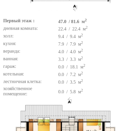
2
Первый этаж :
47.0 / 81.6 м
2
дневная комната:
22.4 / 22.4 м
2
холл:
9.4 / 9.4 м
2
кухня:
7.9 / 7.9 м
2
веранда:
4.0 / 4.0 м
2
ванная:
3.3 / 3.3 м
2
гараж:
0.0 / 18.1 м
2
котельная:
0.0 / 7.2 м
2
лестничная клетка:
0.0 / 3.5 м
хозяйственное
2
0.0 / 5.8 м
помещение: