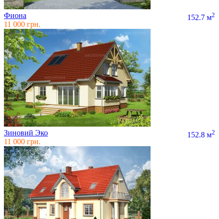
Фиона
2
152.7 м
11 000 грн.
Зиновий Эко
2
152.8 м
11 000 грн.