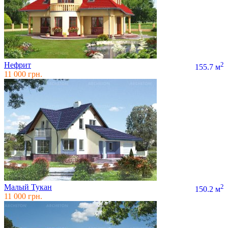
Нефрит
2
155.7 м
11 000 грн.
Малый Тукан
2
150.2 м
11 000 грн.