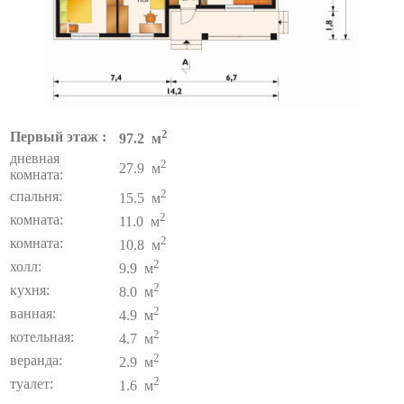
2
Первый этаж :
97.2 м
дневная
2
27.9 м
комната:
2
спальня:
15.5 м
2
комната:
11.0 м
2
комната:
10.8 м
2
холл:
9.9 м
2
кухня:
8.0 м
2
ванная:
4.9 м
2
котельная:
4.7 м
2
веранда:
2.9 м
2
туалет:
1.6 м