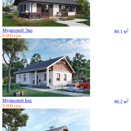
Мудролюб Эко
2
80.1 м
8 000 грн.
Мудролюб Бис
2
86.2 м
8 000 грн.