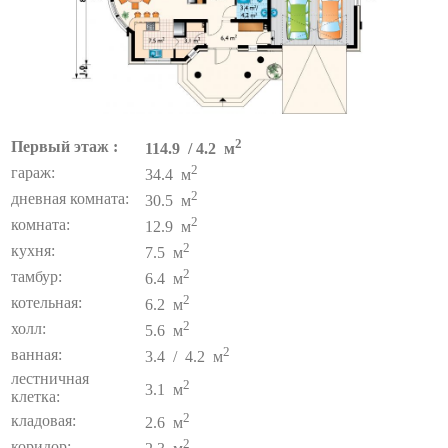
2
Первый этаж :
114.9 / 4.2 м
2
гараж:
34.4 м
2
дневная комната:
30.5 м
2
комната:
12.9 м
2
кухня:
7.5 м
2
тамбур:
6.4 м
2
котельная:
6.2 м
2
холл:
5.6 м
2
ванная:
3.4 / 4.2 м
лестничная
2
3.1 м
клетка:
2
кладовая:
2.6 м
2
коридор: