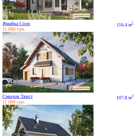
Ямайка Соло
2
116.4 м
11 000 грн.
Смычок Твист
2
107.8 м
11 000 грн.