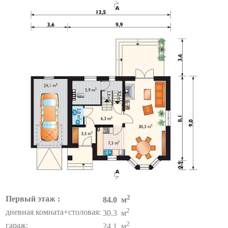
2
Первый этаж :
84.0 м
2
дневная комната+столовая:
30.3 м
2
гараж:
24.1 м