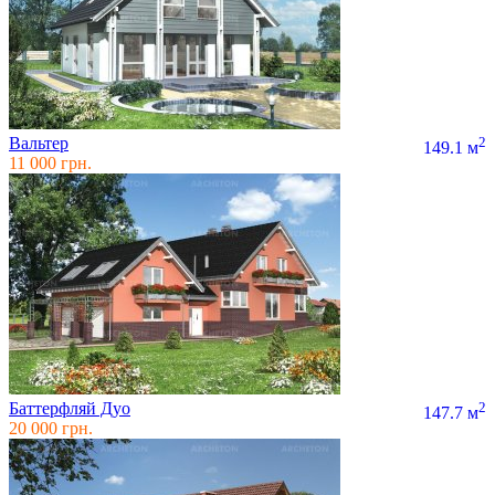
Вальтер
2
149.1 м
11 000 грн.
Баттерфляй Дуо
2
147.7 м
20 000 грн.