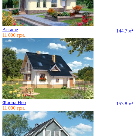
Атташе
2
144.7 м
11 000 грн.
Фиона Нео
2
153.8 м
11 000 грн.