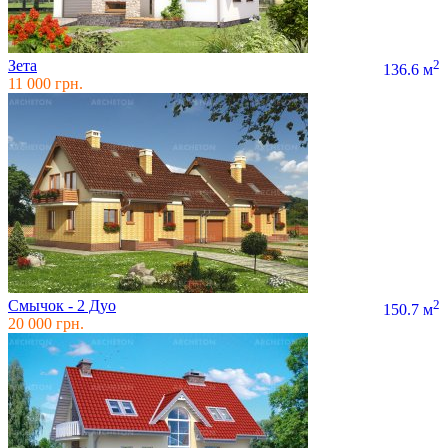
Зета
2
136.6 м
11 000 грн.
Смычок - 2 Дуо
2
150.7 м
20 000 грн.