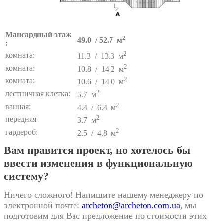
Мансардный этаж
2
49.0 / 52.7 м
:
2
комната:
11.3 / 13.3 м
2
комната:
10.8 / 14.2 м
2
комната:
10.6 / 14.0 м
2
лестничная клетка:
5.7 м
2
ванная:
4.4 / 6.4 м
2
передняя:
3.7 м
2
гардероб:
2.5 / 4.8 м
Вам нравится проект, но хотелось бы
ввести изменения в функциональную
систему?
Ничего сложного! Напишите нашему менеджеру по
электронной почте:
archeton@archeton.com.ua
, мы
подготовим для Вас предложение по стоимости этих