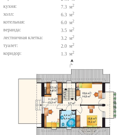
2
кухня:
7.3 м
2
холл:
6.3 м
2
котельная:
6.0 м
2
веранда:
3.5 м
2
лестничная клетка:
3.2 м
2
туалет:
2.0 м
2
коридор:
1.3 м