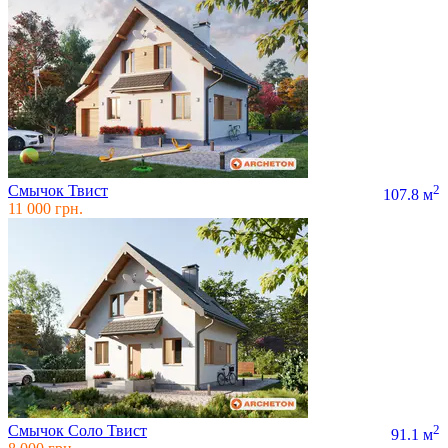
Смычок Твист
2
107.8 м
11 000 грн.
Смычок Соло Твист
2
91.1 м