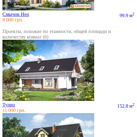
Смычок Нео
2
99.9 м
8 000 грн.
Проекты, похожие по этажности, общей площади и
количеству комнат (6)
Тулио
2
152.8 м
11 000 грн.