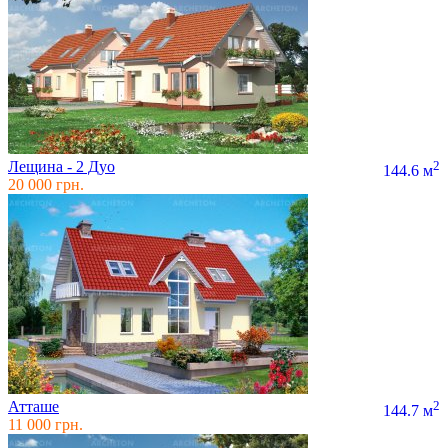
Лещина - 2 Дуо
2
144.6 м
20 000 грн.
Атташе
2
144.7 м
11 000 грн.