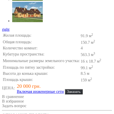
right
2
Жилая площадь:
91.9 м
2
Общая площадь:
150.7 м
Количество комнат:
4
3
Кубатура пространства:
563.3 м
2
Минимальные размеры земельного участка:
16 x 18.7 м
2
Площадь по пятну застройки:
99.1 м
Высота до конька крыши:
8.5 м
2
Площадь крыши:
159 м
20 000 грн.
ЦЕНА:
Включая инженерные сети
В сравнение
В избранное
Задать вопрос