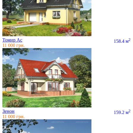
Томир Ас
2
158.4 м
11 000 грн.
Зенон
2
159.2 м
11 000 грн.