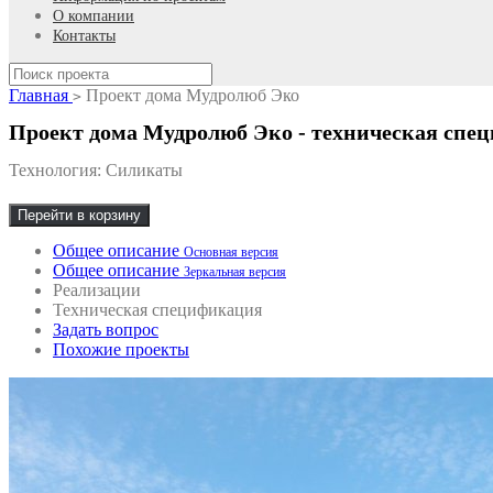
О компании
Контакты
Главная
Проект дома Мудролюб Эко
>
Проект дома Мудролюб Эко - техническая спе
Технология: Силикаты
Перейти в корзину
Общее описание
Основная версия
Общее описание
Зеркальная версия
Реализации
Техническая спецификация
Задать вопрос
Похожие проекты