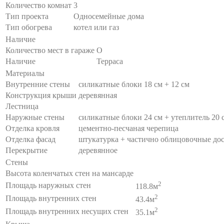
Количество комнат
3
Тип проекта
Односемейные дома
Тип обогрева
котел или газ
Наличие
Количество мест в гараже
O
Наличие
Терраса
Материалы
Внутренние стены
силикатные блоки 18 см + 12 см
Конструкция крыши
деревянная
Лестница
Наружные стены
силикатные блоки 24 см + утеплитель 20 
Отделка кровля
цементно-песчаная черепица
Отделка фасад
штукатурка + частично облицовочные до
Перекрытие
деревянное
Стены
Высота коленчатых стен на мансарде
2
Площадь наружных стен
118.8м
2
Площадь внутренних стен
43.4м
2
Площадь внутренних несущих стен
35.1м