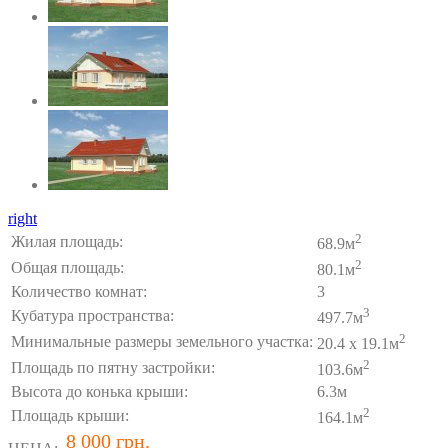
right
2
Жилая площадь:
68.9м
2
Общая площадь:
80.1м
Количество комнат:
3
3
Кубатура пространства:
497.7м
2
Минимальные размеры земельного участка:
20.4 x 19.1м
2
Площадь по пятну застройки:
103.6м
Высота до конька крыши:
6.3м
2
Площадь крыши:
164.1м
8 000 грн.