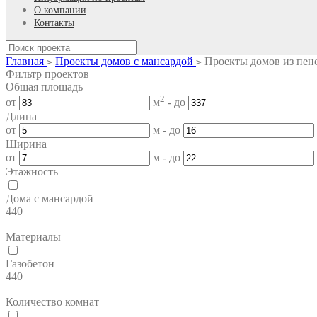
О компании
Контакты
Главная
Проекты домов с мансардой
Проекты домов из пен
>
>
Фильтр проектов
Общая площадь
2
от
м
- до
Длина
от
м - до
Ширина
от
м - до
Этажность
Дома с мансардой
440
Материалы
Газобетон
440
Количество комнат