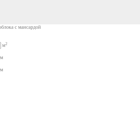
облока с мансардой
2
м
м
м