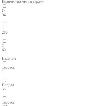
Количество мест в гараже
O
94
1
286
2
60
Наличие
Терраса
1
Подвал
54
Терраса