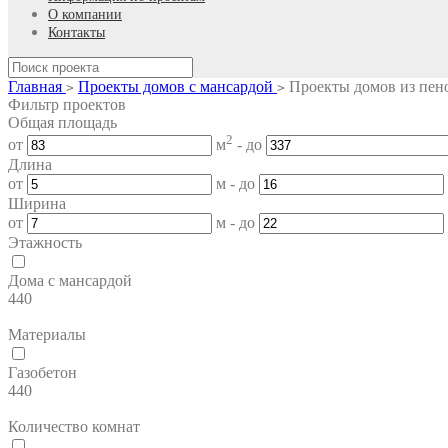
О компании
Контакты
Главная
Проекты домов с мансардой
Проекты домов из пен
>
>
Фильтр проектов
Общая площадь
2
от
м
- до
Длина
от
м - до
Ширина
от
м - до
Этажность
Дома с мансардой
440
Материалы
Газобетон
440
Количество комнат