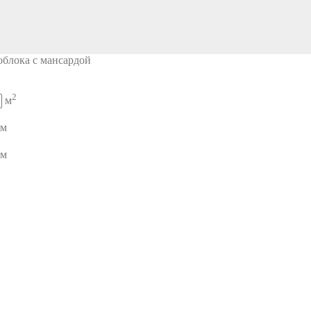
облока с мансардой
2
м
м
м