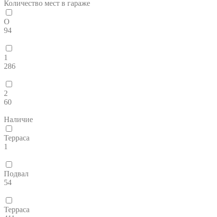
Количество мест в гараже
O
94
1
286
2
60
Наличие
Терраса
1
Подвал
54
Терраса