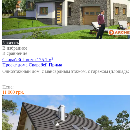
Заказать
В избранное
В сравнение
2
Скарабей Прима
175.1 м
Проект дома Скарабей Прима
Одноэтажный дом, с мансардным этажом, с гаражом (площадь: 
Цена:
11 000 грн.