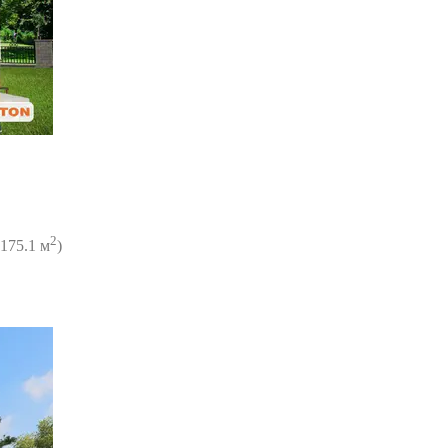
2
175.1 м
)