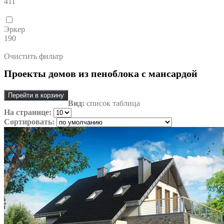
411
Эркер
190
Очистить фильтр
Проекты домов из пеноблока с мансардой
Перейти в корзину
Вид:
список
таблица
На странице:
Сортировать: