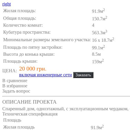
right
2
Жилая площадь:
91.9м
2
Общая площадь:
150.7м
Количество комнат:
4
3
Кубатура пространства:
563.3м
2
Минимальные размеры земельного участка:
16 x 18.7м
2
Площадь по пятну застройки:
99.1м
Высота до конька крыши:
8.5м
2
Площадь крыши:
159м
20 000 грн.
ЦЕНА:
включая инженерные сети
В сравнение
В избранное
Задать вопрос
ОПИСАНИЕ ПРОЕКТА
Спаренный дом, одноэтажный, с эксплуатационным чердаком, б
Техническая спецификация
Площадь
2
Жилая площадь
91.9м