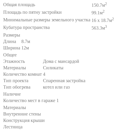
2
Общая площадь
150.7м
2
Площадь по пятну застройки
99.1м
2
Минимальные размеры земельного участка
16 x 18.7м
3
Кубатура пространства
563.3м
Размеры
Длина
8.7м
Ширина
12м
Общее
Этажность
Дома с мансардой
Материалы
Силикаты
Количество комнат
4
Тип проекта
Спаренная застройка
Тип обогрева
котел или газ
Наличие
Количество мест в гараже
1
Материалы
Внутренние стены
Конструкция крыши
Лестница